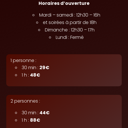
Horaires d’ouverture
Mardi – samedi : 12h30 – 16h
et soirées à partir de 18h
Dimanche : 12h30 – 17h
Lundi : Fermé
1 personne :
30 min :
29€
1 h :
48€
2 personnes :
30 min :
44€
1 h :
88€